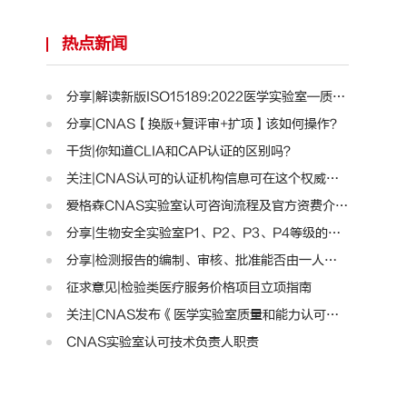
热点新闻
分享|解读新版ISO15189:2022医学实验室—质量和能力标准..
分享|CNAS【换版+复评审+扩项】该如何操作？
干货|你知道CLIA和CAP认证的区别吗？
关注|CNAS认可的认证机构信息可在这个权威平台查询啦！..
爱格森CNAS实验室认可咨询流程及官方资费介绍!
分享|生物安全实验室P1、P2、P3、P4等级的区别
分享|检测报告的编制、审核、批准能否由一人完成？
征求意见|检验类医疗服务价格项目立项指南
关注|CNAS发布《医学实验室质量和能力认可准则》的通知..
CNAS实验室认可技术负责人职责