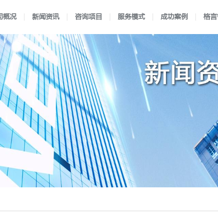
司概况
新闻资讯
咨询项目
服务模式
成功案例
格言
理
闻
验室认可
独特优势
新闻动态
认可流程
医学实验室认可
企业文化
前沿资讯
合作流程
行业案例
企业资质
国防实验室认可
服务方式
区域案例
映月书屋
典型案例
知否e站
小爱讲坛
检验机构认可
在线考核
认可规则