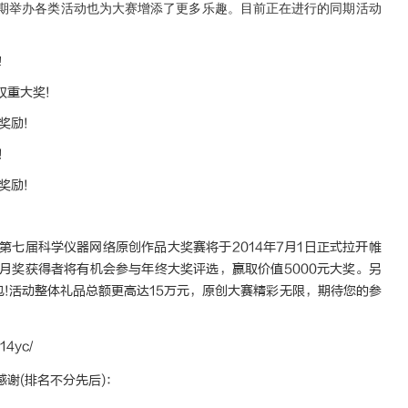
举办各类活动也为大赛增添了更多乐趣。目前正在进行的同期活动
!
重大奖!
奖励!
!
奖励!
：
届科学仪器网络原创作品大奖赛将于2014年7月1日正式拉开帷
月奖获得者将有机会参与年终大奖评选，赢取价值5000元大奖。另
包!活动整体礼品总额更高达15万元，原创大赛精彩无限，期待您的参
014yc/
谢(排名不分先后)：