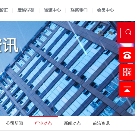
智汇
爱格学苑
资源中心
联系我们
会员中心
实验室资质认定
证书查询
认可指南
认可准则
校准实验室建标
认可说明
LIMS软件开发
认可方案
技术报告
科研实验
公司新闻
行业动态
新闻动态
前沿资讯