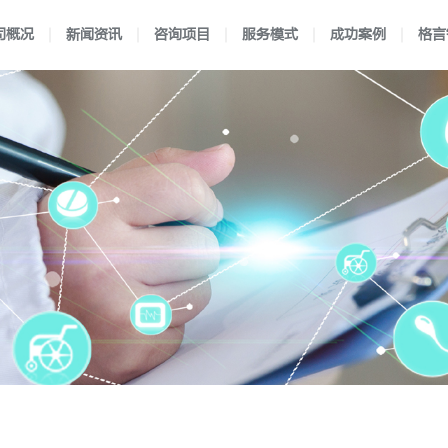
司概况
新闻资讯
咨询项目
服务模式
成功案例
格言
理
闻
验室认可
独特优势
新闻动态
认可流程
医学实验室认可
企业文化
前沿资讯
合作流程
行业案例
企业资质
国防实验室认可
服务方式
区域案例
映月书屋
典型案例
知否e站
小爱讲坛
检验机构认可
在线考核
认可规则