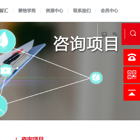
智汇
爱格学苑
资源中心
联系我们
会员中心
实验室资质认定
证书查询
认可指南
认可准则
校准实验室建标
认可说明
LIMS软件开发
认可方案
技术报告
科研实验
咨询项目