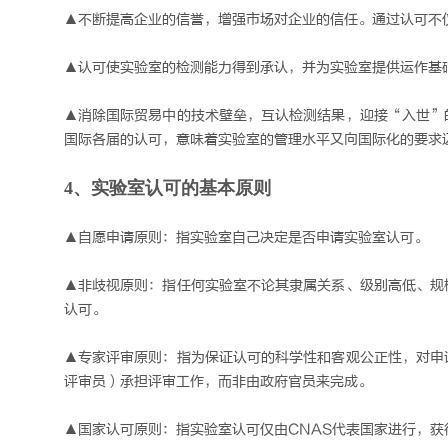
▲不断提高企业的信誉，增强市场对企业的信任。通过认可不
▲认可使实验室的检测能力得到承认，并为实验室提供运作基
▲消除国际贸易中的技术壁垒，互认检测结果，迎接“入世”
国际各届的认可，意味着实验室的管理水平又向国际化的要求
4、实验室认可的基本原则
▲自愿申请原则：指实验室自己决定是否申请实验室认可。
▲非歧视原则：指任何实验室不论其隶属关系、级别高低、规
认可。
▲专家评审原则：指为保证认可的科学性和客观公正性，对申
评审员）承担评审工作，而非由政府官员来完成。
▲国家认可原则：指实验室认可仅由CNAS代表国家进行，