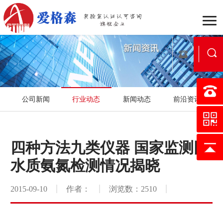
企业介绍
组织架构
战
公司新闻
行业动态
新闻动态
前沿资讯
行业动态
公司新闻
新
国家实验室认可
医学实验
四种方法九类仪器 国家监测网
认可流程
合作流程
服
水质氨氮检测情况揭晓
行业案例
区域案例
典
2015-09-10
作者：
浏览数：2510
映月书屋
知否e站
小爱讲坛
在线考核
证