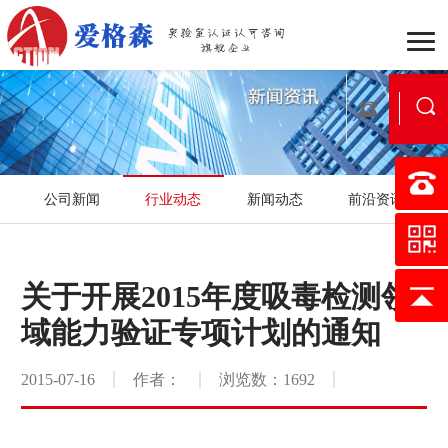
企业介绍
组织架构
战
公司新闻
行业动态
新闻动态
前沿资讯
行业动态
公司新闻
新
国家实验室认可
医学实验
关于开展2015年度吸毒检测领
认可流程
合作流程
服
域能力验证专项计划的通知
行业案例
区域案例
典
2015-07-16
作者：
浏览数：1692
映月书屋
知否e站
小爱讲坛
在线考核
证