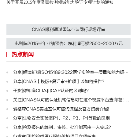
关于开展2015年度吸毒检测领域能力验证专项计划的通知
认可规则
认可指南
认
CNAS顺利通过国际互认同行现场评审
电科院2015半年业绩预告：净利润亏损2500-2000万元
热点新闻
分享|解读新版ISO15189:2022医学实验室—质量和能力标准..
分享|CNAS【换版+复评审+扩项】该如何操作？
干货|你知道CLIA和CAP认证的区别吗？
关注|CNAS认可的认证机构信息可在这个权威平台查询啦！..
爱格森CNAS实验室认可咨询流程及官方资费介绍!
分享|生物安全实验室P1、P2、P3、P4等级的区别
分享|检测报告的编制、审核、批准能否由一人完成？
征求意见|检验类医疗服务价格项目立项指南