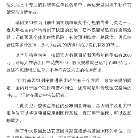
位列此三个专业的获准试点单位名单中，而达安基因则中标产前
筛查与诊断专业。
基因测组作为目前生物学领域最炙手可热的专业门类之一，
近几年在国内外均得到了快速的发展，它不仅能够追踪传染病途
径，还能预测个体化疾病风险，有效预测癌症、糖尿病、唐氏综
合征等多种疾病，从而为后期的防御和治疗提供有效的帮助。
以产前筛查为例，按照官方数据目前我国每年的孕妇有2000
万，若每人在该项目中花费2000，收入规模就已达到了400亿元，
这还不包括辅助生育、不孕不育这方面的检测市场。
“目前基因组测序推进最困难的有三个方面，政策法规的限
定、国内对于这个项目科普不到位，还有就是对传统医院格局的
冲击。”汪建在采访中告知记者。
而此次卫计委试点单位的公布则意味着，基因测序及相关申
报单位可以将该项目应用到医疗系统，真正用于临床，可以说影
响重大。
除了华大基因及达安基因两家直接参与基因测序的单位，涉