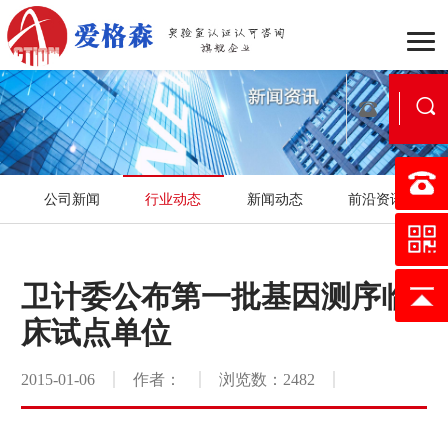
企业介绍
组织架构
战
公司新闻
行业动态
新闻动态
前沿资讯
行业动态
公司新闻
新
国家实验室认可
医学实验
卫计委公布第一批基因测序临
认可流程
合作流程
服
床试点单位
行业案例
区域案例
典
2015-01-06
作者：
浏览数：2482
映月书屋
知否e站
小爱讲坛
在线考核
证