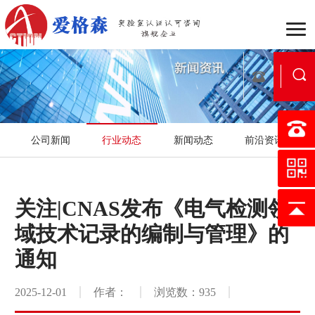
企业介绍
组织架构
战
公司新闻
行业动态
新闻动态
前沿资讯
行业动态
公司新闻
新
国家实验室认可
医学实验
关注|CNAS发布《电气检测领
认可流程
合作流程
服
域技术记录的编制与管理》的
行业案例
区域案例
典
通知
映月书屋
知否e站
2025-12-01
作者：
浏览数：935
小爱讲坛
在线考核
证