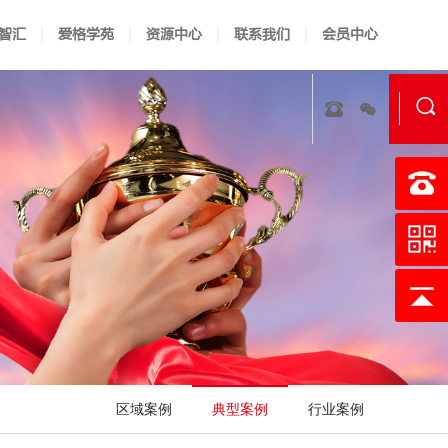
智汇
爱格学苑
资源中心
联系我们
会员中心
实验室资质认定
证书查询
认可指南
认可准则
校准实验室建标
认可说明
LIMS软件开发
认可方案
技术报告
科研实验
区域案例
典型案例
行业案例