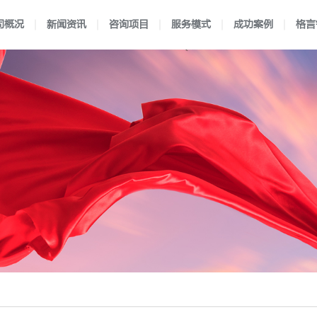
司概况
新闻资讯
咨询项目
服务模式
成功案例
格言
理
闻
验室认可
独特优势
新闻动态
认可流程
医学实验室认可
企业文化
前沿资讯
合作流程
行业案例
企业资质
国防实验室认可
服务方式
区域案例
映月书屋
典型案例
知否e站
小爱讲坛
检验机构认可
在线考核
认可规则