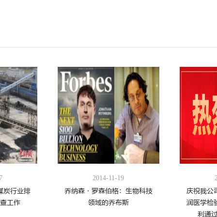
7
2014-11-19
煤炭行业排
乔纳森·罗森伯格：生物科技
庆祝我公
稽查工作
领域的乔布斯
润医学检
利通过I