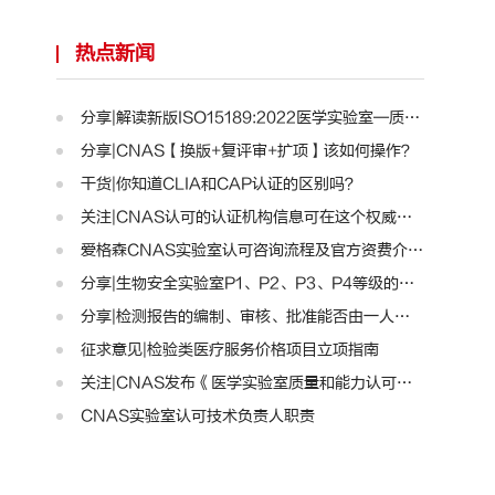
热点新闻
分享|解读新版ISO15189:2022医学实验室—质量和能力标准..
分享|CNAS【换版+复评审+扩项】该如何操作？
干货|你知道CLIA和CAP认证的区别吗？
关注|CNAS认可的认证机构信息可在这个权威平台查询啦！..
爱格森CNAS实验室认可咨询流程及官方资费介绍!
分享|生物安全实验室P1、P2、P3、P4等级的区别
分享|检测报告的编制、审核、批准能否由一人完成？
征求意见|检验类医疗服务价格项目立项指南
关注|CNAS发布《医学实验室质量和能力认可准则》的通知..
CNAS实验室认可技术负责人职责