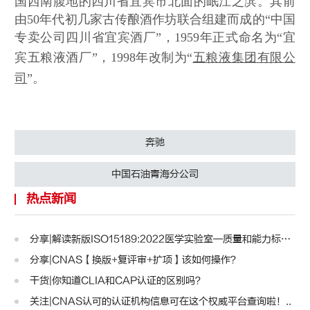
国西南腹地的四川省宜宾市北面的岷江之滨。其前
认可规则
认可指南
认
由50年代初几家古传酿酒作坊联合组建而成的“中国
专卖公司四川省宜宾酒厂”，1959年正式命名为“宜
宾五粮液酒厂”，1998年改制为“
五粮液集团有限公
司
”。
奔驰
中国石油青海分公司
热点新闻
分享|解读新版ISO15189:2022医学实验室—质量和能力标准..
分享|CNAS【换版+复评审+扩项】该如何操作？
干货|你知道CLIA和CAP认证的区别吗？
关注|CNAS认可的认证机构信息可在这个权威平台查询啦！..