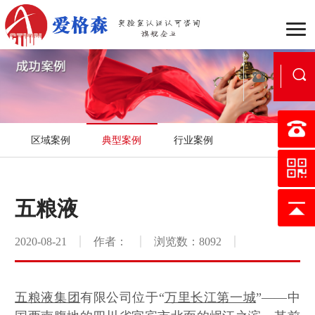
企业介绍
组织架构
战
区域案例
典型案例
行业案例
行业动态
公司新闻
新
国家实验室认可
医学实验
五粮液
认可流程
合作流程
服
2020-08-21
作者：
浏览数：8092
行业案例
区域案例
典
映月书屋
知否e站
五粮液集团
有限公司位于“
万里长江第一城
”——中
小爱讲坛
在线考核
证